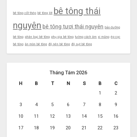
bê tông thái
bê tông cốt thép
bê tông lót
nguyên
bê tông tươi thái nguyên
bảo dưỡng
bê tông
phân loại bê tông
phụ gia bê tông
tường cách âm
xi măng
ép cọc
bê tông
ăn mòn bê tông
độ nén bê tông
độ sụt bê tông
Tháng Tám 2026
H
B
T
N
S
B
C
1
2
3
4
5
6
7
8
9
10
11
12
13
14
15
16
17
18
19
20
21
22
23