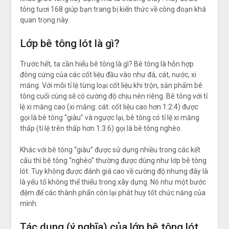
tông tươi 168 giúp bạn trang bị kiến thức về công đoạn khá
quan trọng này.
Lớp bê tông lót là gì?
Trước hết, ta cần hiểu bê tông là gì? Bê tông là hỗn hợp
đông cứng của các cốt liệu đầu vào như đá, cát, nước, xi
măng. Với mỗi tỉ lệ từng loại cốt liệu khi trộn, sản phẩm bê
tông cuối cùng sẽ có cường độ chịu nén riêng. Bê tông với tỉ
lệ xi măng cao (xi măng: cát: cốt liệu cao hơn 1:2:4) được
gọi là bê tông “giàu” và ngược lại, bê tông có tỉ lệ xi măng
thấp (tỉ lệ trên thấp hơn 1:3:6) gọi là bê tông nghèo.
Khác với bê tông “giàu” được sử dụng nhiều trong các kết
cấu thì bê tông “nghèo” thường được dùng như lớp bê tông
lót. Tuy không được đánh giá cao về cường độ nhưng đây là
là yếu tố không thể thiếu trong xây dựng. Nó như một bước
đệm để các thành phẩn còn lại phát huy tốt chức năng của
mình.
Tác dụng (ý nghĩa) của lớp bê tông lót