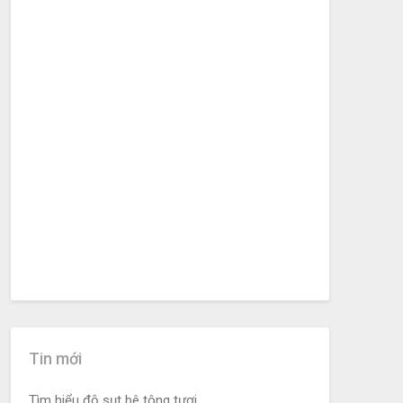
Tin mới
Tìm hiểu độ sụt bê tông tươi