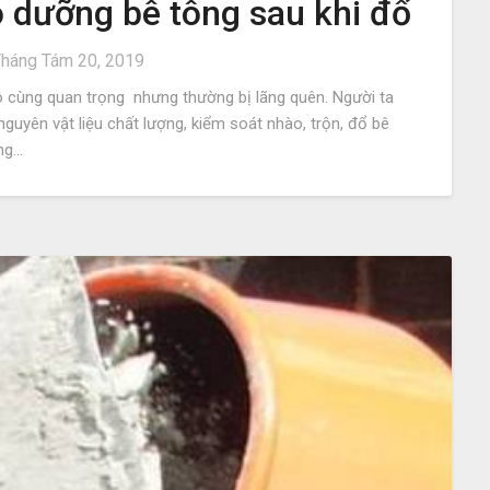
o dưỡng bê tông sau khi đổ
háng Tám 20, 2019
 cùng quan trọng nhưng thường bị lãng quên. Người ta
guyên vật liệu chất lượng, kiểm soát nhào, trộn, đổ bê
ng…