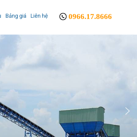
0966.17.8666
u
Bảng giá
Liên hệ