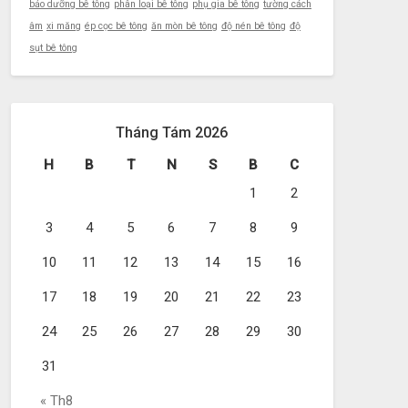
bảo dưỡng bê tông
phân loại bê tông
phụ gia bê tông
tường cách
âm
xi măng
ép cọc bê tông
ăn mòn bê tông
độ nén bê tông
độ
sụt bê tông
Tháng Tám 2026
H
B
T
N
S
B
C
1
2
3
4
5
6
7
8
9
10
11
12
13
14
15
16
17
18
19
20
21
22
23
24
25
26
27
28
29
30
31
« Th8