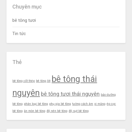
Chuyên mục
bê tông tươi
Tin tức
Thẻ
bê tông thái
bê tông cốt thép
bê tông lót
nguyên
bê tông tươi thái nguyên
bảo dưỡng
bê tông
phân loại bê tông
phụ gia bê tông
tường cách âm
xi măng
ép cọc
bê tông
ăn mòn bê tông
độ nén bê tông
độ sụt bê tông