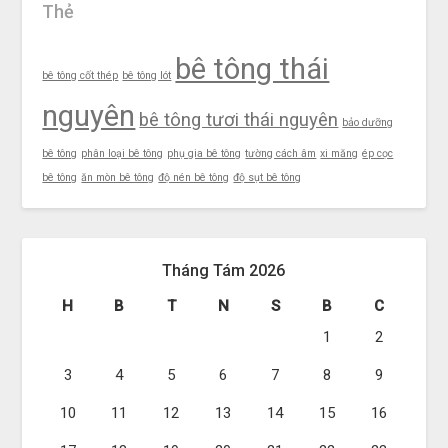
Thẻ
bê tông thái
bê tông cốt thép
bê tông lót
nguyên
bê tông tươi thái nguyên
bảo dưỡng
bê tông
phân loại bê tông
phụ gia bê tông
tường cách âm
xi măng
ép cọc
bê tông
ăn mòn bê tông
độ nén bê tông
độ sụt bê tông
Tháng Tám 2026
H
B
T
N
S
B
C
1
2
3
4
5
6
7
8
9
10
11
12
13
14
15
16