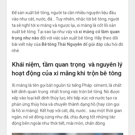
Để sản xuất bê tông, người ta cần nhiều nguyên liệu đầu
vào như cát, nước, đá… Tuy nhiên, nhắc tới bê tông, người
ta sẽ nghĩ tới xi măng và ngược lại, xi măng là cốt lõi sản
xuất bê tông. Tại sao lại như vậy và
xi măng có tầm quan
trọng như nào
đối với việc sản xuất bê tông. Hãy theo dõi
bài viết này của
Bê tông Thái Nguyên
để giải đáp câu hỏi đó
nhé.
Khái niệm, tầm quan trọng và nguyên lý
hoạt động của xi măng khi trộn bê tông
Xi măng là tên gọi bắt nguồn từ tiếng Pháp: ciment, là chất
kết dính quan trọng nhất trong việc trộn bê tông. Nó được
xếp vào loại kết dính thủy lực, khi tiếp xúc với nước tạo ra
phản ứng thủy hóa và chuyển thành dạng hồ (hay còn gọi
là hồ xi măng). Kết hợp với cát, đá, nước… sau một thời gian
ngắn, nó sẽ đông cứng như đá, chịu đựng tốt những tác
động bên ngoài như thời tiết, mài mòn, chấn động.