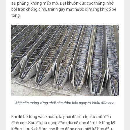
sẽ, phẳng, không mấp mô. Đặt khuôn đúc cọc thẳng, nhớ
bôi trơn chống dính, tránh gây mất nước xi măng khi đổ bê
tông.
Một nền móng vững chãi cần đảm bảo ngay từ khâu đúc cọc.
Khi đổ bê tông vào khuôn, ta phải đổ liên tục từ mũi đến
đỉnh cọc. Sau đó, sử dụng đầm dùi cỡ nhỏ đầm bê tông kỹ
lưỡng. Lưu ý chế tạo cọc theo đúng như thiết kế ban đầu,