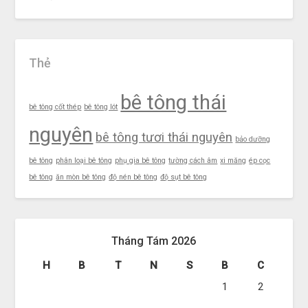
Thẻ
bê tông thái
bê tông cốt thép
bê tông lót
nguyên
bê tông tươi thái nguyên
bảo dưỡng
bê tông
phân loại bê tông
phụ gia bê tông
tường cách âm
xi măng
ép cọc
bê tông
ăn mòn bê tông
độ nén bê tông
độ sụt bê tông
Tháng Tám 2026
H
B
T
N
S
B
C
1
2