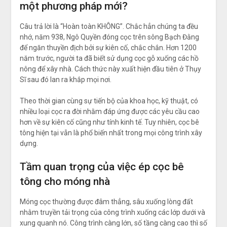
một phương pháp mới?
Câu trả lời là “Hoàn toàn KHÔNG”. Chắc hẳn chúng ta đều
nhớ, năm 938, Ngô Quyền đóng cọc trên sông Bạch Đằng
để ngăn thuyền địch bởi sự kiên cố, chắc chắn. Hơn 1200
năm trước, người ta đã biết sử dụng cọc gỗ xuống các hồ
nông để xây nhà. Cách thức này xuất hiện đầu tiên ở Thụy
Sĩ sau đó lan ra khắp mọi nơi.
Theo thời gian cùng sự tiến bộ của khoa học, kỹ thuật, có
nhiều loại cọc ra đời nhằm đáp ứng được các yêu cầu cao
hơn về sự kiên cố cũng như tính kinh tế. Tuy nhiên, cọc bê
tông hiện tại vẫn là phổ biến nhất trong mọi công trình xây
dựng.
Tầm quan trọng của việc ép cọc bê
tông cho móng nhà
Móng cọc thường được đâm thẳng, sâu xuống lòng đất
nhằm truyền tải trọng của công trình xuống các lớp dưới và
xung quanh nó. Công trình càng lớn, số tầng càng cao thì số